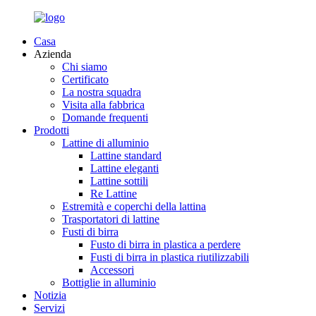
Casa
Azienda
Chi siamo
Certificato
La nostra squadra
Visita alla fabbrica
Domande frequenti
Prodotti
Lattine di alluminio
Lattine standard
Lattine eleganti
Lattine sottili
Re Lattine
Estremità e coperchi della lattina
Trasportatori di lattine
Fusti di birra
Fusto di birra in plastica a perdere
Fusti di birra in plastica riutilizzabili
Accessori
Bottiglie in alluminio
Notizia
Servizi