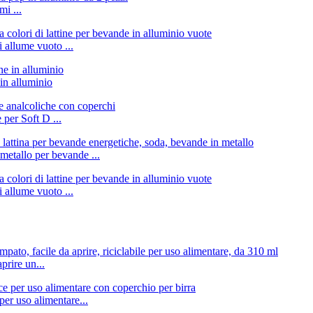
mi ...
i allume vuoto ...
 in alluminio
 per Soft D ...
metallo per bevande ...
i allume vuoto ...
prire un...
per uso alimentare...