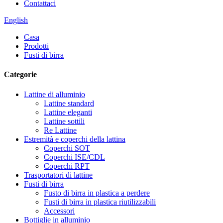
Contattaci
English
Casa
Prodotti
Fusti di birra
Categorie
Lattine di alluminio
Lattine standard
Lattine eleganti
Lattine sottili
Re Lattine
Estremità e coperchi della lattina
Coperchi SOT
Coperchi ISE/CDL
Coperchi RPT
Trasportatori di lattine
Fusti di birra
Fusto di birra in plastica a perdere
Fusti di birra in plastica riutilizzabili
Accessori
Bottiglie in alluminio