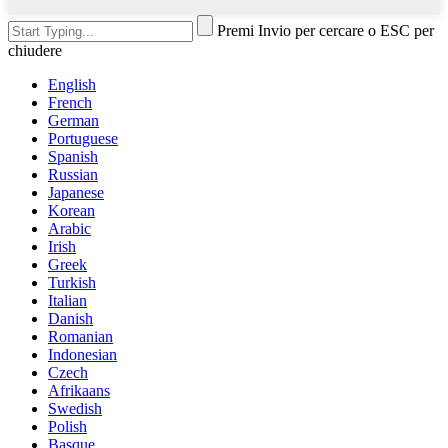
Premi Invio per cercare o ESC per
chiudere
English
French
German
Portuguese
Spanish
Russian
Japanese
Korean
Arabic
Irish
Greek
Turkish
Italian
Danish
Romanian
Indonesian
Czech
Afrikaans
Swedish
Polish
Basque