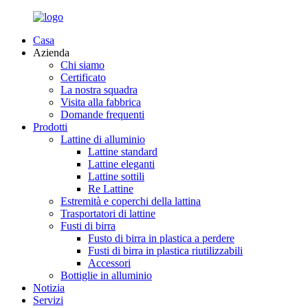
Casa
Azienda
Chi siamo
Certificato
La nostra squadra
Visita alla fabbrica
Domande frequenti
Prodotti
Lattine di alluminio
Lattine standard
Lattine eleganti
Lattine sottili
Re Lattine
Estremità e coperchi della lattina
Trasportatori di lattine
Fusti di birra
Fusto di birra in plastica a perdere
Fusti di birra in plastica riutilizzabili
Accessori
Bottiglie in alluminio
Notizia
Servizi