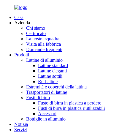
Casa
Azienda
Chi siamo
Certificato
La nostra squadra
Visita alla fabbrica
Domande frequenti
Prodotti
Lattine di alluminio
Lattine standard
Lattine eleganti
Lattine sottili
Re Lattine
Estremità e coperchi della lattina
Trasportatori di lattine
Fusti di birra
Fusto di birra in plastica a perdere
Fusti di birra in plastica riutilizzabili
Accessori
Bottiglie in alluminio
Notizia
Servizi