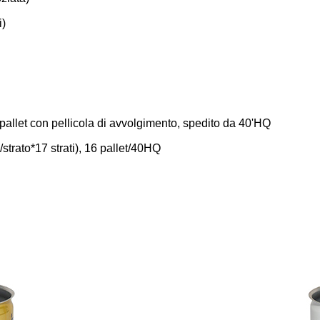
i)
pallet con pellicola di avvolgimento, spedito da 40'HQ
strato*17 strati), 16 pallet/40HQ