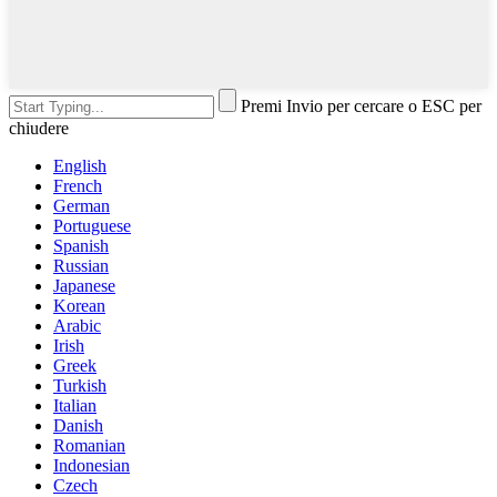
Premi Invio per cercare o ESC per
chiudere
English
French
German
Portuguese
Spanish
Russian
Japanese
Korean
Arabic
Irish
Greek
Turkish
Italian
Danish
Romanian
Indonesian
Czech