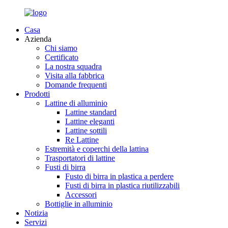
Casa
Azienda
Chi siamo
Certificato
La nostra squadra
Visita alla fabbrica
Domande frequenti
Prodotti
Lattine di alluminio
Lattine standard
Lattine eleganti
Lattine sottili
Re Lattine
Estremità e coperchi della lattina
Trasportatori di lattine
Fusti di birra
Fusto di birra in plastica a perdere
Fusti di birra in plastica riutilizzabili
Accessori
Bottiglie in alluminio
Notizia
Servizi