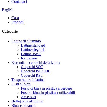
Contattaci
English
Casa
Prodotti
Categorie
Lattine di alluminio
Lattine standard
Lattine eleganti
Lattine sottili
Re Lattine
Estremità e coperchi della lattina
Coperchi SOT
Coperchi ISE/CDL
Coperchi RPT
Trasportatori di lattine
Fusti di birra
Fusto di birra in plastica a perdere
Fusti di birra in plastica riutilizzabili
Accessori
Bottiglie in alluminio
Birra e bevande