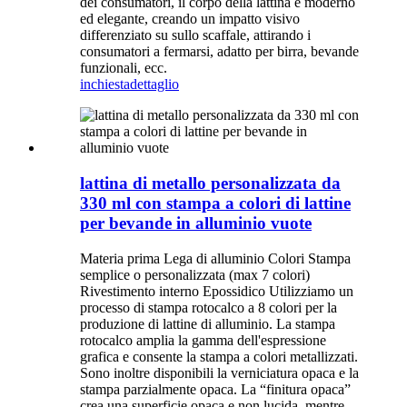
dei consumatori, il corpo della lattina è moderno
ed elegante, creando un impatto visivo
differenziato su sullo scaffale, attirando i
consumatori a fermarsi, adatto per birra, bevande
funzionali, ecc.
inchiesta
dettaglio
lattina di metallo personalizzata da
330 ml con stampa a colori di lattine
per bevande in alluminio vuote
Materia prima Lega di alluminio Colori Stampa
semplice o personalizzata (max 7 colori)
Rivestimento interno Epossidico Utilizziamo un
processo di stampa rotocalco a 8 colori per la
produzione di lattine di alluminio. La stampa
rotocalco amplia la gamma dell'espressione
grafica e consente la stampa a colori metallizzati.
Sono inoltre disponibili la verniciatura opaca e la
stampa parzialmente opaca. La “finitura opaca”
crea una superficie opaca e non lucida, mentre