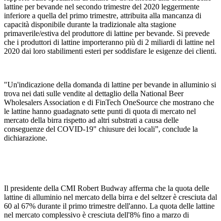
lattine per bevande nel secondo trimestre del 2020 leggermente
inferiore a quella del primo trimestre, attribuita alla mancanza di
capacità disponibile durante la tradizionale alta stagione
primaverile/estiva del produttore di lattine per bevande. Si prevede
che i produttori di lattine importeranno più di 2 miliardi di lattine nel
2020 dai loro stabilimenti esteri per soddisfare le esigenze dei clienti.
"Un'indicazione della domanda di lattine per bevande in alluminio si
trova nei dati sulle vendite al dettaglio della National Beer
Wholesalers Association e di FinTech OneSource che mostrano che
le lattine hanno guadagnato sette punti di quota di mercato nel
mercato della birra rispetto ad altri substrati a causa delle
conseguenze del COVID-19" chiusure dei locali”, conclude la
dichiarazione.
Il presidente della CMI Robert Budway afferma che la quota delle
lattine di alluminio nel mercato della birra e del seltzer è cresciuta dal
60 al 67% durante il primo trimestre dell'anno. La quota delle lattine
nel mercato complessivo è cresciuta dell'8% fino a marzo di