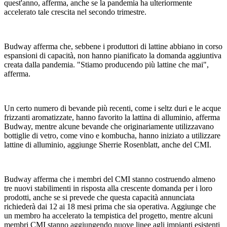
quest'anno, afferma, anche se la pandemia ha ulteriormente
accelerato tale crescita nel secondo trimestre.
Budway afferma che, sebbene i produttori di lattine abbiano in corso
espansioni di capacità, non hanno pianificato la domanda aggiuntiva
creata dalla pandemia. "Stiamo producendo più lattine che mai",
afferma.
Un certo numero di bevande più recenti, come i seltz duri e le acque
frizzanti aromatizzate, hanno favorito la lattina di alluminio, afferma
Budway, mentre alcune bevande che originariamente utilizzavano
bottiglie di vetro, come vino e kombucha, hanno iniziato a utilizzare
lattine di alluminio, aggiunge Sherrie Rosenblatt, anche del CMI.
Budway afferma che i membri del CMI stanno costruendo almeno
tre nuovi stabilimenti in risposta alla crescente domanda per i loro
prodotti, anche se si prevede che questa capacità annunciata
richiederà dai 12 ai 18 mesi prima che sia operativa. Aggiunge che
un membro ha accelerato la tempistica del progetto, mentre alcuni
membri CMI stanno aggiungendo nuove linee agli impianti esistenti