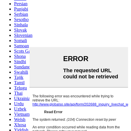
Persian
Punjabi
Serbian
Sesotho
Sinhala
Slovak
Slovenian
Somali
Samoan
Scots Gaelic
Shona
Sindhi
Sundanese
Swahili
Tajik
Tamil
Telugu
Thai
Ukrainian
Urdu
Uzbek
Vietnamese
Welsh
Xhosa
Yiddish