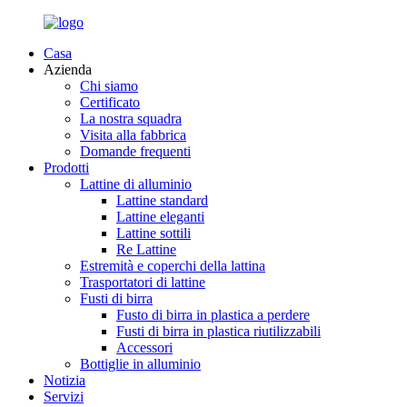
Casa
Azienda
Chi siamo
Certificato
La nostra squadra
Visita alla fabbrica
Domande frequenti
Prodotti
Lattine di alluminio
Lattine standard
Lattine eleganti
Lattine sottili
Re Lattine
Estremità e coperchi della lattina
Trasportatori di lattine
Fusti di birra
Fusto di birra in plastica a perdere
Fusti di birra in plastica riutilizzabili
Accessori
Bottiglie in alluminio
Notizia
Servizi