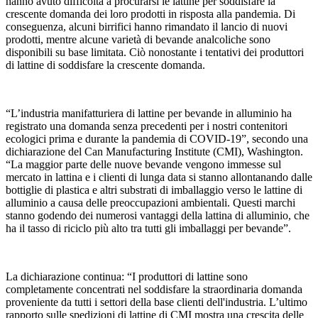
hanno avuto difficoltà a procurarsi le lattine per soddisfare la
crescente domanda dei loro prodotti in risposta alla pandemia. Di
conseguenza, alcuni birrifici hanno rimandato il lancio di nuovi
prodotti, mentre alcune varietà di bevande analcoliche sono
disponibili su base limitata. Ciò nonostante i tentativi dei produttori
di lattine di soddisfare la crescente domanda.
“L’industria manifatturiera di lattine per bevande in alluminio ha
registrato una domanda senza precedenti per i nostri contenitori
ecologici prima e durante la pandemia di COVID-19”, secondo una
dichiarazione del Can Manufacturing Institute (CMI), Washington.
“La maggior parte delle nuove bevande vengono immesse sul
mercato in lattina e i clienti di lunga data si stanno allontanando dalle
bottiglie di plastica e altri substrati di imballaggio verso le lattine di
alluminio a causa delle preoccupazioni ambientali. Questi marchi
stanno godendo dei numerosi vantaggi della lattina di alluminio, che
ha il tasso di riciclo più alto tra tutti gli imballaggi per bevande”.
La dichiarazione continua: “I produttori di lattine sono
completamente concentrati nel soddisfare la straordinaria domanda
proveniente da tutti i settori della base clienti dell'industria. L’ultimo
rapporto sulle spedizioni di lattine di CMI mostra una crescita delle