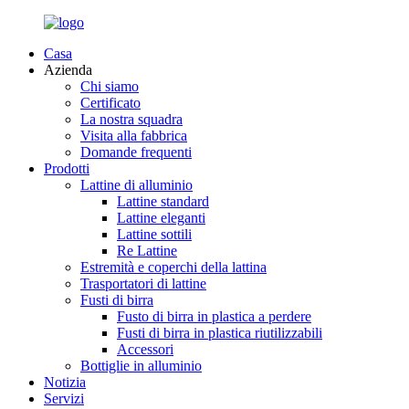
Casa
Azienda
Chi siamo
Certificato
La nostra squadra
Visita alla fabbrica
Domande frequenti
Prodotti
Lattine di alluminio
Lattine standard
Lattine eleganti
Lattine sottili
Re Lattine
Estremità e coperchi della lattina
Trasportatori di lattine
Fusti di birra
Fusto di birra in plastica a perdere
Fusti di birra in plastica riutilizzabili
Accessori
Bottiglie in alluminio
Notizia
Servizi